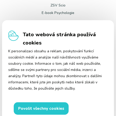
ZSV Scio
E-book Psychologie
Edulio
Tato webová stránka používá
O nás
Kariéra
cookies
Kontakt
K personalizaci obsahu a reklam, poskytování funkcí
sociálních médií a analýze naší návštěvnosti využíváme
soubory cookie. Informace o tom, jak náš web používáte,
sdílíme se svými partnery pro sociální média, inzerci a
analýzy. Partneři tyto údaje mohou zkombinovat s dalšími
+420 606 439 784
informacemi, které jste jim poskytli nebo které získali v
(Po-Čt 8:00 - 16:00)
důsledku toho, že používáte jejich služby.
(Pá 8:00 - 15:00)
info@edulio.cz
Cookies
Obchodní podmínky
Povolit všechny cookies
GDPR
Reklamace