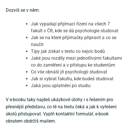
Dozvíš se v něm:
Jak vypadají přijímací řízení na všech 7
fakult v ČR, kde se dá psychologie studovat
Jak se na které přijímačky připravit a co se
naučit
Tipy jak získat v testu co nejvíc bodů
Jaké jsou rozdíly mezi jednotlivými fakultami
co do zaměření a v přístupu ke studentům
Co vše obnáší jít psychologii studovat
Jak si vybrat fakultu, kde budeš studovat
Jaká jsou uplatnění po studiu
V e-booku taky najdeš ukázkové úlohy i s řešením pro
přesnější představu, co tě na testu čeká a jak k vyřešení
úkolů přistupovat. Vyplň kontaktní formulář, e-book
obratem obdržíš mailem.